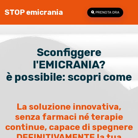
STOP emicrania
PRENOTA ORA
Sconfiggere
l'EMICRANIA?
è possibile: scopri come
La soluzione innovativa,
senza farmaci né terapie
continue, capace di spegnere
DEFINITIVAMENTE la tua