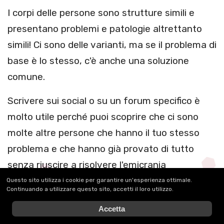
I corpi delle persone sono strutture simili e
presentano problemi e patologie altrettanto
simili! Ci sono delle varianti, ma se il problema di
base è lo stesso, c'è anche una soluzione
comune.
Scrivere sui social o su un forum specifico è
molto utile perché puoi scoprire che ci sono
molte altre persone che hanno il tuo stesso
problema e che hanno già provato di tutto
senza riuscire a risolvere l'emicrania
assumendo i soliti farmaci. Sicuramente la
Questo sito utilizza i cookie per garantire un'esperienza ottimale.
Continuando a utilizzare questo sito, accetti il loro utilizzo.
condivisione con gli altri può aiutarti ad
Accetta
affrontare meglio la situazione, ma di certo non